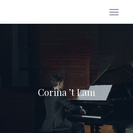
Skip
to
content
Corina ’t Lam