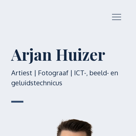
Skip
to
content
Arjan Huizer
Artiest | Fotograaf | ICT-, beeld- en
geluidstechnicus