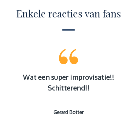
Enkele reacties van fans
van
Wat een super improvisatie!!
Ik 
rd!
Schitterend!!
Gerard Botter